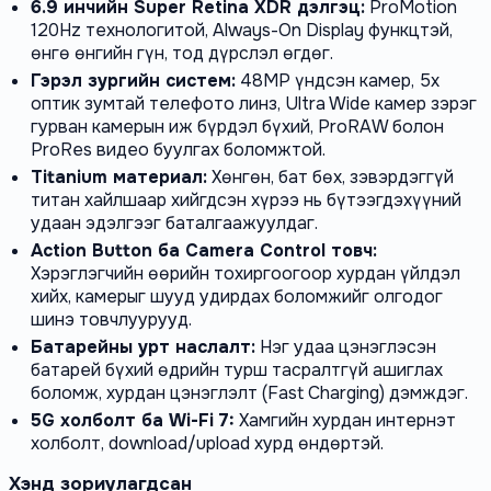
6.9 инчийн Super Retina XDR дэлгэц:
ProMotion
120Hz технологитой, Always-On Display функцтэй,
өнгө өнгийн гүн, тод дүрслэл өгдөг.
Гэрэл зургийн систем:
48MP үндсэн камер, 5x
оптик зумтай телефото линз, Ultra Wide камер зэрэг
гурван камерын иж бүрдэл бүхий, ProRAW болон
ProRes видео буулгах боломжтой.
Titanium материал:
Хөнгөн, бат бөх, зэвэрдэггүй
титан хайлшаар хийгдсэн хүрээ нь бүтээгдэхүүний
удаан эдэлгээг баталгаажуулдаг.
Action Button ба Camera Control товч:
Хэрэглэгчийн өөрийн тохиргоогоор хурдан үйлдэл
хийх, камерыг шууд удирдах боломжийг олгодог
шинэ товчлуурууд.
Батарейны урт наслалт:
Нэг удаа цэнэглэсэн
батарей бүхий өдрийн турш тасралтгүй ашиглах
боломж, хурдан цэнэглэлт (Fast Charging) дэмждэг.
5G холболт ба Wi-Fi 7:
Хамгийн хурдан интернэт
холболт, download/upload хурд өндөртэй.
Хэнд зориулагдсан