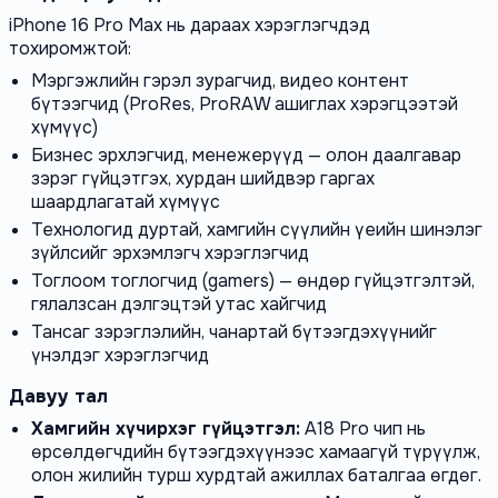
iPhone 16 Pro Max нь дараах хэрэглэгчдэд
тохиромжтой:
Мэргэжлийн гэрэл зурагчид, видео контент
бүтээгчид (ProRes, ProRAW ашиглах хэрэгцээтэй
хүмүүс)
Бизнес эрхлэгчид, менежерүүд — олон даалгавар
зэрэг гүйцэтгэх, хурдан шийдвэр гаргах
шаардлагатай хүмүүс
Технологид дуртай, хамгийн сүүлийн үеийн шинэлэг
зүйлсийг эрхэмлэгч хэрэглэгчид
Тоглоом тоглогчид (gamers) — өндөр гүйцэтгэлтэй,
гялалзсан дэлгэцтэй утас хайгчид
Тансаг зэрэглэлийн, чанартай бүтээгдэхүүнийг
үнэлдэг хэрэглэгчид
Давуу тал
Хамгийн хүчирхэг гүйцэтгэл:
A18 Pro чип нь
өрсөлдөгчдийн бүтээгдэхүүнээс хамаагүй түрүүлж,
олон жилийн турш хурдтай ажиллах баталгаа өгдөг.