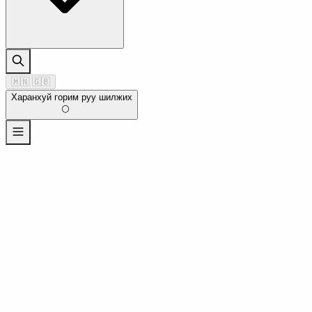
🇲🇳
🇬🇧
Харанхуй горим руу шилжих
🌕