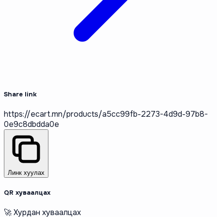
Share link
https://ecart.mn/products/a5cc99fb-2273-4d9d-97b8-
0e9c8dbdda0e
Линк хуулах
QR хуваалцах
🚀 Хурдан хуваалцах