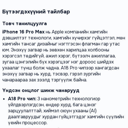
Бүтээгдэхүүний тайлбар
Товч танилцуулга
iPhone 16 Pro Max
нь Apple компанийн хамгийн
дэвшилтэт технологи, хамгийн хүчирхэг гүйцэтгэл, мөн
хамгийн тансаг дизайныг нэгтгэсэн флагман гар утас
юм. Энэхүү загвар нь зөвхөн харилцаа холбооны
хэрэгсэл төдийгүй, ажил хэрэг, бүтээлч ажиллагаа,
зугаа цэнгэлийн бүх хэрэгцээг нэг дороос шийдэх
ухаалаг түнш болж чадна. A18 Pro чипээр хангагдсан
энэхүү загвар нь хурд, тэсвэр, гэрэл зургийн
чанараараа зах зээлд тэргүүлж байна.
Үндсэн онцлог шинж чанарууд
A18 Pro чип:
3 нанометрийн технологиор
үйлдвэрлэгдсэн, өндөр хурд, бага цэнэг
зарцуулалттай, хиймэл оюун ухааны (AI)
даалгавруудыг хурдан гүйцэтгэдэг хамгийн сүүлийн
үеийн процессор.