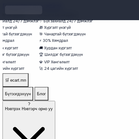
Гол контент руу шилжих
бүтээгдэхүүн
🔥
Шинэ бүтээгдэхүүн
ахиалд 24/7 дэмжлэг
✨
Бүх захиалд 24/7 дэмжлэг
лт үнэгүй
🎁
Хүргэлт үнэгүй
тай бүтээгдэхүүн
🎯
Чанартай бүтээгдэхүүн
ямдрал
⚡
30% Хямдрал
н хүргэлт
🚚
Хурдан хүргэлт
г бүтээгдэхүүн
🏆
Шилдэг бүтээгдэхүүн
өнгөлөлт
💎
VIP Хөнгөлөлт
гийн хүргэлт
🚀
24 цагийн хүргэлт
🛒
ecart.mn
Бүтээгдэхүүн
Блог
?
Нэвтрэх
Нэвтэрч орно уу