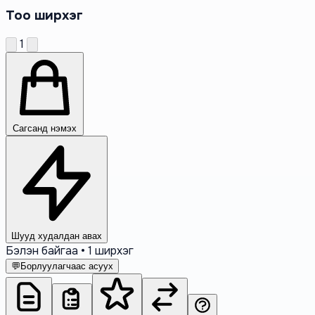
Тоо ширхэг
1
Сагсанд нэмэх
Шууд худалдан авах
Бэлэн байгаа • 1 ширхэг
💬
Борлуулагчаас асуух