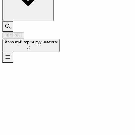
🇲🇳
🇬🇧
Харанхуй горим руу шилжих
🌕