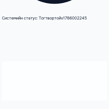
Системийн статус: Тогтвортой
v1786002245