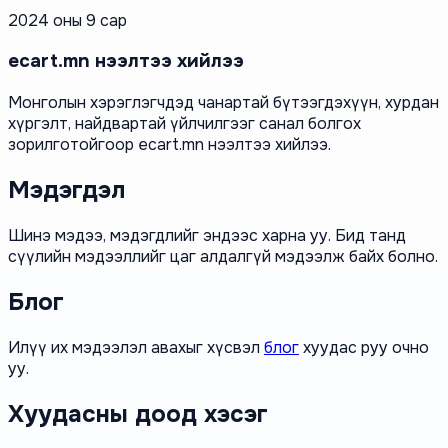
2024 оны 9 сар
ecart.mn нээлтээ хийлээ
Монголын хэрэглэгчдэд чанартай бүтээгдэхүүн, хурдан
хүргэлт, найдвартай үйлчилгээг санал болгох
зорилготойгоор ecart.mn нээлтээ хийлээ.
Мэдэгдэл
Шинэ мэдээ, мэдэгдлийг эндээс харна уу. Бид танд
сүүлийн мэдээллийг цаг алдалгүй мэдээлж байх болно.
Блог
Илүү их мэдээлэл авахыг хүсвэл
блог
хуудас руу очно
уу.
Хуудасны доод хэсэг