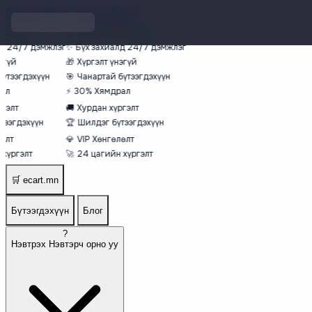
Гол контент руу шилжих
гдэхүүн
🔥
Шинэ бүтээгдэхүүн
д 24/7 дэмжлэг
✨
Бүх захиалд 24/7 дэмжлэг
эгүй
🎁
Хүргэлт үнэгүй
үтээгдэхүүн
🎯
Чанартай бүтээгдэхүүн
ал
⚡
30% Хямдрал
гэлт
🚚
Хурдан хүргэлт
тээгдэхүүн
🏆
Шилдэг бүтээгдэхүүн
өлт
💎
VIP Хөнгөлөлт
хүргэлт
🚀
24 цагийн хүргэлт
🛒
ecart.mn
Бүтээгдэхүүн
Блог
?
Нэвтрэх
Нэвтэрч орно уу