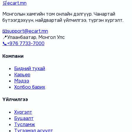
🛒
ecart.mn
Монголын хамгийн том онлайн дэлгүүр. Чанартай
бүтээгдэхүүн, найдвартай үйлчилгээ, түргэн хүргэлт.
📧
support@ecart.mn
📍
Улаанбаатар, Монгол Улс
📞
+976 7733-7000
Компани
Бидний тухай
Карьер
Мэдээ
Холбоо барих
Үйлчилгээ
Хүргэлт
Буцаалт
Тусламж
Түгээмэл асуулт