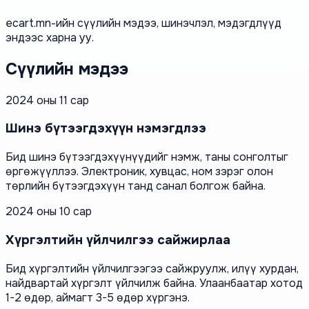
ecart.mn-ийн сүүлийн мэдээ, шинэчлэл, мэдэгдлүүд
эндээс харна уу.
Сүүлийн мэдээ
2024 оны 11 сар
Шинэ бүтээгдэхүүн нэмэгдлээ
Бид шинэ бүтээгдэхүүнүүдийг нэмж, таны сонголтыг
өргөжүүллээ. Электроник, хувцас, ном зэрэг олон
төрлийн бүтээгдэхүүн танд санал болгож байна.
2024 оны 10 сар
Хүргэлтийн үйлчилгээ сайжирлаа
Бид хүргэлтийн үйлчилгээгээ сайжруулж, илүү хурдан,
найдвартай хүргэлт үйлчилж байна. Улаанбаатар хотод
1-2 өдөр, аймагт 3-5 өдөр хүргэнэ.