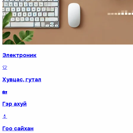
Электроник
👕
Хувцас, гутал
🏡
Гэр ахуй
💄
Гоо сайхан