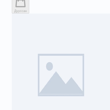
Дууссан