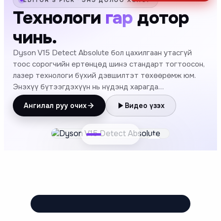
EDITOR'S PICK · ЭНЭ ДОЛОО ХОНОГ
Технологи
гар
дотор
чинь.
Dyson V15 Detect Absolute бол цахилгаан утасгүй
тоос сорогчийн ертөнцөд шинэ стандарт тогтоосон,
лазер технологи бүхий дэвшилтэт төхөөрөмж юм.
Энэхүү бүтээгдэхүүн нь нүдэнд харагда…
Ангилал руу очих
Видео үзэх