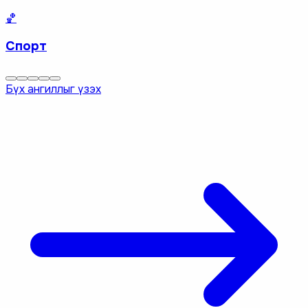
🏀
Спорт
Бүх ангиллыг үзэх