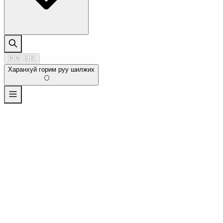
🇲🇳
🇬🇧
Харанхуй горим руу шилжих
🌕