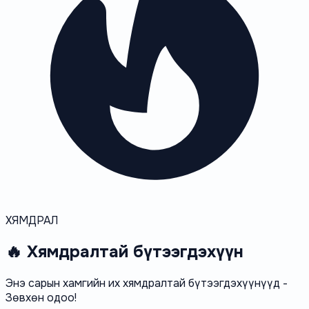
ХЯМДРАЛ
🔥 Хямдралтай бүтээгдэхүүн
Энэ сарын хамгийн их хямдралтай бүтээгдэхүүнүүд -
Зөвхөн одоо!