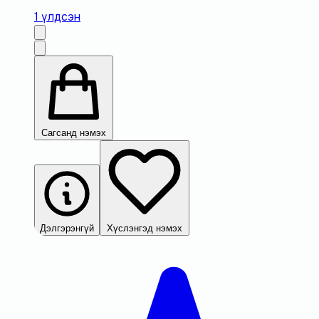
1 үлдсэн
Сагсанд нэмэх
Дэлгэрэнгүй
Хүслэнгэд нэмэх