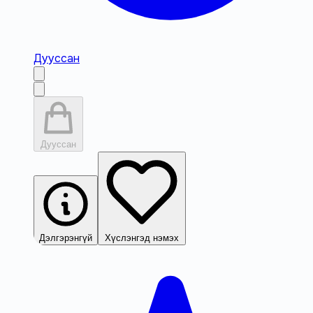
Дууссан
Дууссан
Дэлгэрэнгүй
Хүслэнгэд нэмэх