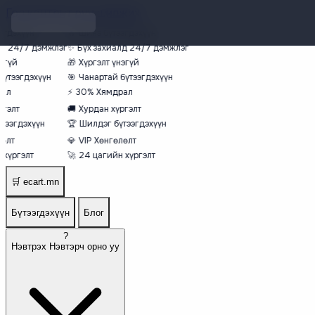
Гол контент руу шилжих
гдэхүүн
🔥
Шинэ бүтээгдэхүүн
д 24/7 дэмжлэг
✨
Бүх захиалд 24/7 дэмжлэг
гүй
🎁
Хүргэлт үнэгүй
үтээгдэхүүн
🎯
Чанартай бүтээгдэхүүн
ал
⚡
30% Хямдрал
гэлт
🚚
Хурдан хүргэлт
ээгдэхүүн
🏆
Шилдэг бүтээгдэхүүн
өлт
💎
VIP Хөнгөлөлт
хүргэлт
🚀
24 цагийн хүргэлт
🛒
ecart.mn
Бүтээгдэхүүн
Блог
?
Нэвтрэх
Нэвтэрч орно уу