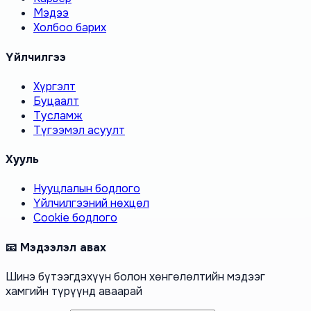
Мэдээ
Холбоо барих
Үйлчилгээ
Хүргэлт
Буцаалт
Тусламж
Түгээмэл асуулт
Хууль
Нууцлалын бодлого
Үйлчилгээний нөхцөл
Cookie бодлого
📧 Мэдээлэл авах
Шинэ бүтээгдэхүүн болон хөнгөлөлтийн мэдээг
хамгийн түрүүнд аваарай