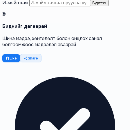
И-мэйл хаяг
Бүртгэх
🌐
Биднийг дагаарай
Шинэ мэдээ, хөнгөлөлт болон онцлох санал
болгоомжоос мэдээлэл аваарай
Like
Share