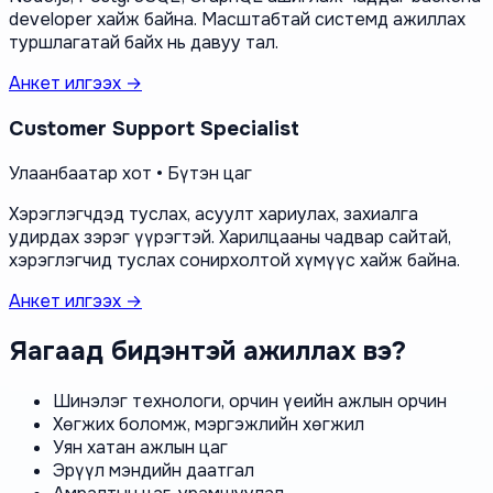
developer хайж байна. Масштабтай системд ажиллах
туршлагатай байх нь давуу тал.
Анкет илгээх →
Customer Support Specialist
Улаанбаатар хот • Бүтэн цаг
Хэрэглэгчдэд туслах, асуулт хариулах, захиалга
удирдах зэрэг үүрэгтэй. Харилцааны чадвар сайтай,
хэрэглэгчид туслах сонирхолтой хүмүүс хайж байна.
Анкет илгээх →
Яагаад бидэнтэй ажиллах вэ?
Шинэлэг технологи, орчин үеийн ажлын орчин
Хөгжих боломж, мэргэжлийн хөгжил
Уян хатан ажлын цаг
Эрүүл мэндийн даатгал