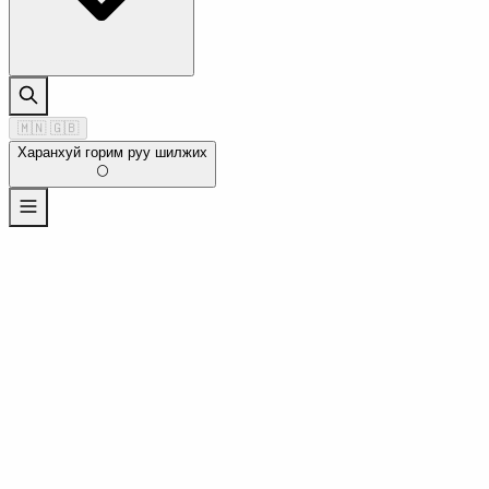
🇲🇳
🇬🇧
Харанхуй горим руу шилжих
🌕