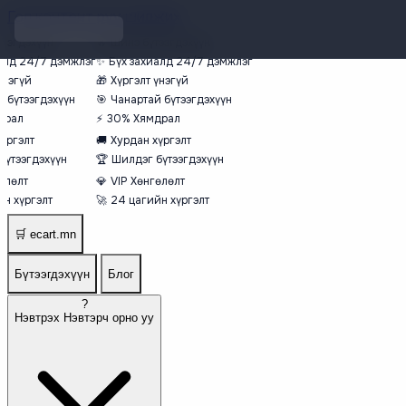
Гол контент руу шилжих
ээгдэхүүн
🔥
Шинэ бүтээгдэхүүн
алд 24/7 дэмжлэг
✨
Бүх захиалд 24/7 дэмжлэг
үнэгүй
🎁
Хүргэлт үнэгүй
 бүтээгдэхүүн
🎯
Чанартай бүтээгдэхүүн
рал
⚡
30% Хямдрал
үргэлт
🚚
Хурдан хүргэлт
үтээгдэхүүн
🏆
Шилдэг бүтээгдэхүүн
өлөлт
💎
VIP Хөнгөлөлт
н хүргэлт
🚀
24 цагийн хүргэлт
🛒
ecart.mn
Бүтээгдэхүүн
Блог
?
Нэвтрэх
Нэвтэрч орно уу