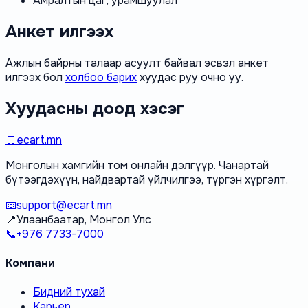
Амралтын цаг, урамшуулал
Анкет илгээх
Ажлын байрны талаар асуулт байвал эсвэл анкет
илгээх бол
холбоо барих
хуудас руу очно уу.
Хуудасны доод хэсэг
🛒
ecart.mn
Монголын хамгийн том онлайн дэлгүүр. Чанартай
бүтээгдэхүүн, найдвартай үйлчилгээ, түргэн хүргэлт.
📧
support@ecart.mn
📍
Улаанбаатар, Монгол Улс
📞
+976 7733-7000
Компани
Бидний тухай
Карьер