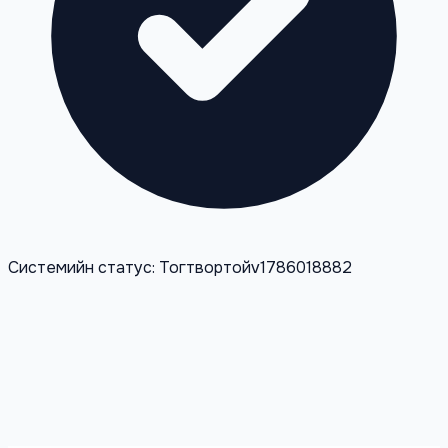
Системийн статус: Тогтвортой
v1786018882