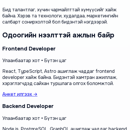
Бид талантлаг, хүчин чармайлттай хүмүүсийг хайж
байна. Хэрэв та технологи, худалдаа, маркетингийн
салбарт сонирхолтой бол бидэнтэй нэгдээрэй.
Одоогийн нээлттэй ажлын байр
Frontend Developer
Улаанбаатар хот • Бүтэн цаг
React, TypeScript, Astro ашиглаж чаддаг frontend
developer хайж байна. Бидэнтэй хамтран ажиллаж,
хэрэглэгчдэд сайхан туршлага олгох боломжтой.
Анкет илгээх →
Backend Developer
Улаанбаатар хот • Бүтэн цаг
Node.js, PostgreSQL, GraphQL ашиглаж чаддаг backend