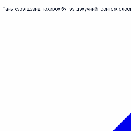
Таны хэрэгцээнд тохирох бүтээгдэхүүнийг сонгож олоо