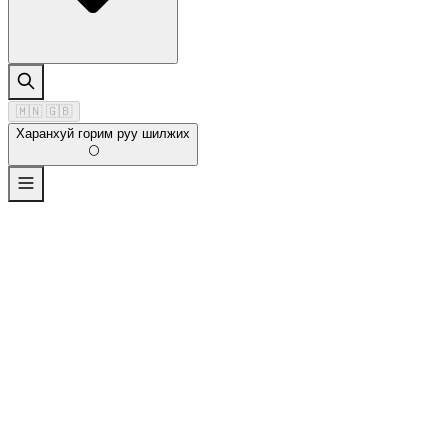
🇲🇳
🇬🇧
Харанхуй горим руу шилжих
🌕