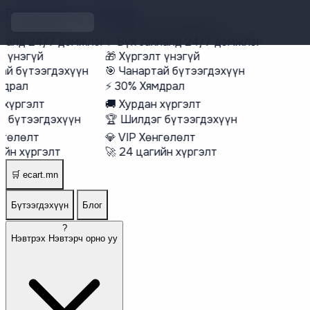
Гол контент руу шилжих
тээгдэхүүн
🔥
Шинэ бүтээгдэхүүн
иалд 24/7 дэмжлэг
✨
Бүх захиалд 24/7 дэмжлэг
 үнэгүй
🎁
Хүргэлт үнэгүй
й бүтээгдэхүүн
🎯
Чанартай бүтээгдэхүүн
драл
⚡
30% Хямдрал
хүргэлт
🚚
Хурдан хүргэлт
 бүтээгдэхүүн
🏆
Шилдэг бүтээгдэхүүн
гөлөлт
💎
VIP Хөнгөлөлт
йн хүргэлт
🚀
24 цагийн хүргэлт
🛒
ecart.mn
Бүтээгдэхүүн
Блог
?
Нэвтрэх
Нэвтэрч орно уу